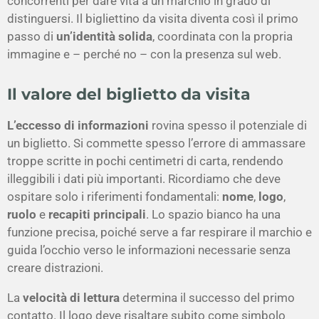
concorrenti per dare vita a un marchio in grado di
distinguersi. Il bigliettino da visita diventa così il primo
passo di
un’identità
solida
, coordinata con la propria
immagine e – perché no – con la presenza sul web.
Il valore del biglietto da visita
L’eccesso di informazioni
rovina spesso il potenziale di
un biglietto. Si commette spesso l’errore di ammassare
troppe scritte in pochi centimetri di carta, rendendo
illeggibili i dati più importanti. Ricordiamo che deve
ospitare solo i riferimenti fondamentali:
nome
,
logo
,
ruolo
e
recapiti principali
. Lo spazio bianco ha una
funzione precisa, poiché serve a far respirare il marchio e
guida l’occhio verso le informazioni necessarie senza
creare distrazioni.
La
velocità di lettura
determina il successo del primo
contatto. Il logo deve risaltare subito come simbolo