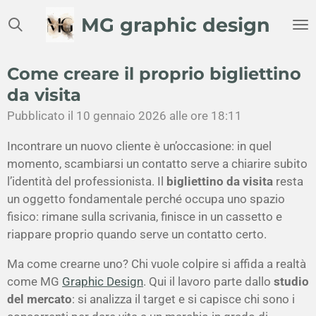
Vai
MG graphic design
al
contenuto
principale
Come creare il proprio bigliettino
da visita
Pubblicato il 10 gennaio 2026 alle ore 18:11
Incontrare un nuovo cliente è un’occasione: in quel
momento, scambiarsi un contatto serve a chiarire subito
l’identità del professionista. Il
bigliettino da visita
resta
un oggetto fondamentale perché occupa uno spazio
fisico: rimane sulla scrivania, finisce in un cassetto e
riappare proprio quando serve un contatto certo.
Ma come crearne uno? Chi vuole colpire si affida a realtà
come MG
Graphic Design
. Qui il lavoro parte dallo
studio
del mercato
: si analizza il target e si capisce chi sono i