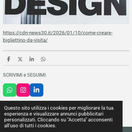
https://cdn-news30.it/2026/01/10/come-creare-
bigliettino-da-visita/
C
C
C
C
o
o
o
o
n
n
n
n
SCRIVIMI e SEGUIMI:
d
d
d
d
i
i
i
i
v
v
v
v
W
I
L
i
i
i
i
h
n
i
d
d
d
d
i
i
i
i
a
s
n
Questo sito utilizza i cookies per migliorare la tua
t
t
k
esperienza e visualizzare annunci pubblicitari
s
a
e
© 2025 - MG graphic design. P.IVA 04960680272
personalizzati. Cliccando su "Accetta" acconsenti
A
g
d
all'uso di tutti i cookies.
p
r
I